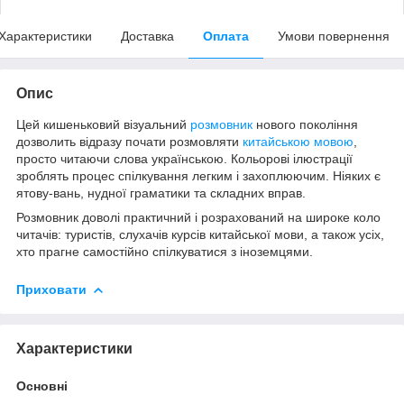
Характеристики
Доставка
Оплата
Умови повернення
Опис
Цей кишеньковий візуальний
розмовник
нового покоління
дозволить відразу почати розмовляти
китайською мовою
,
просто читаючи слова українською. Кольорові ілюстрації
зроблять процес спілкування легким i захоплюючим. Ніяких є
ятову-вань, нудної граматики та складних вправ.
Розмовник доволі практичний i розрахований на широке коло
читачів: туристів, слухачів курсів китайської мови, а також усіх,
хто прагне самостійно спілкуватися з іноземцями.
Приховати
Характеристики
Основні