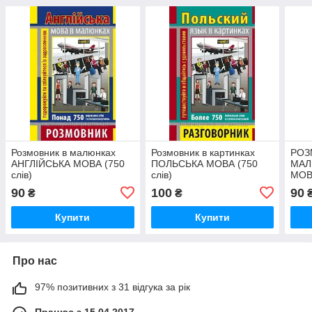
Розмовник в малюнках
Розмовник в картинках
РОЗ
АНГЛІЙСЬКА МОВА (750
ПОЛЬСЬКА МОВА (750
МАЛ
слів)
слів)
МОВА
90
100
90
₴
₴
Купити
Купити
Про нас
97% позитивних з 31 відгука за рік
Працює з 15.04.2017