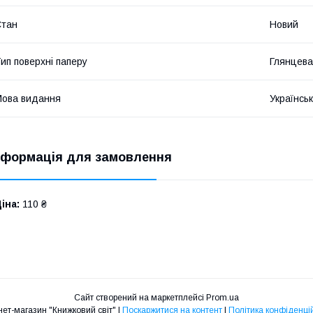
Стан
Новий
ип поверхні паперу
Глянцева
ова видання
Українсь
нформація для замовлення
іна:
110 ₴
Сайт створений на маркетплейсі
Prom.ua
Інтернет-магазин "Книжковий світ" |
Поскаржитися на контент
|
Політика конфіденці