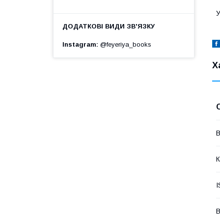
У
Instagram
@feyeriya_books
Х
В
К
I
В