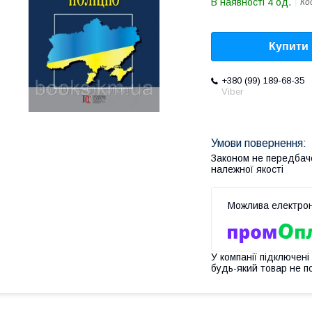
В наявності 4 од.
Ко
Купити
+380 (99) 189-68-35
Viber
Законом не передбач
належної якості
У компанії підключені
будь-який товар не п