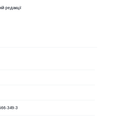
ій редакції
566-349-3