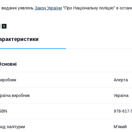
 виданні уявлень
Закон України
"Про Національну поліцію" в останн
арактеристики
Основні
иробник
Алерта
раїна виробник
Україна
SBN
978-617-
ид палітурки
М'який