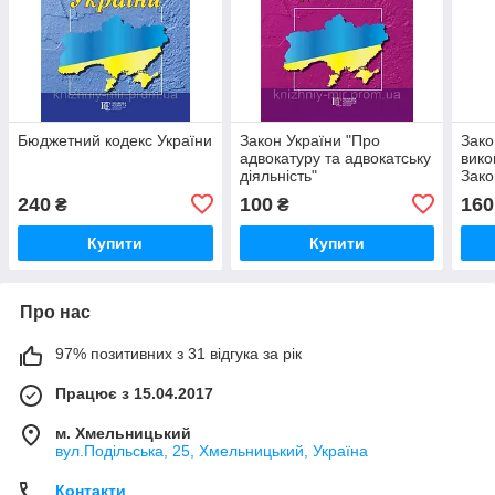
Бюджетний кодекс України
Закон України "Про
Зако
адвокатуру та адвокатську
вико
діяльність"
Зако
та о
240
100
160
₴
₴
прим
Купити
Купити
Про нас
97% позитивних з 31 відгука за рік
Працює з 15.04.2017
м. Хмельницький
вул.Подільська, 25, Хмельницький, Україна
Контакти