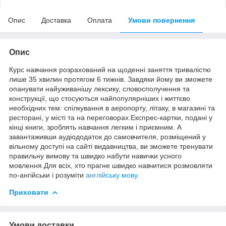
Опис
Доставка
Оплата
Умови повернення
Опис
Курс навчання розрахований на щоденні заняття тривалістю
лише 35 хвилин протягом 6 тижнів. Завдяки йому ви зможете
опанувати найуживанішу лексику, словосполучення та
конструкції, що стосуються найпопулярніших і життєво
необхідних тем: спілкування в аеропорту, літаку, в магазині та
ресторані, у місті та на переговорах.Експрес-картки, подані у
кінці книги, зроблять навчання легким і приємним. А
завантаживши аудіододаток до самовчителя, розміщений у
вільному доступі на сайті видавництва, ви зможете тренувати
правильну вимову та швидко набути навички усного
мовлення.Для всіх, хто прагне швидко навчитися розмовляти
по-ангійськи і розуміти
англійську мову
.
Приховати
Умови доставки