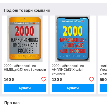
Подібні товари компанії
2000 найкорисніших
2000 найкорисніших
Італ
НІМЕЦЬКИХ слів і висловів
АНГЛІЙСЬКИХ слів і
Укра
висловів
слов
160
130
550
₴
₴
Купити
Купити
Про нас