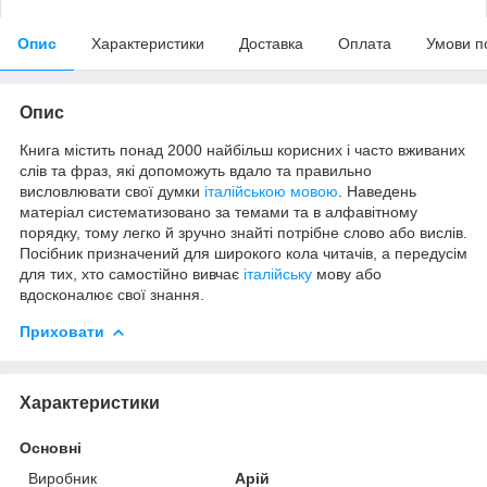
Опис
Характеристики
Доставка
Оплата
Умови п
Опис
Книга містить понад 2000 найбільш корисних і часто вживаних
слів та фраз, які допоможуть вдало та правильно
висловлювати свої думки
італійською мовою
. Наведень
матеріал систематизовано за темами та в алфавітному
порядку, тому легко й зручно знайті потрібне слово або вислів.
Посібник призначений для широкого кола читачів, а передусім
для тих, хто самостійно вивчає
італійську
мову або
вдосконалює свої знання.
Приховати
Характеристики
Основні
Виробник
Арій