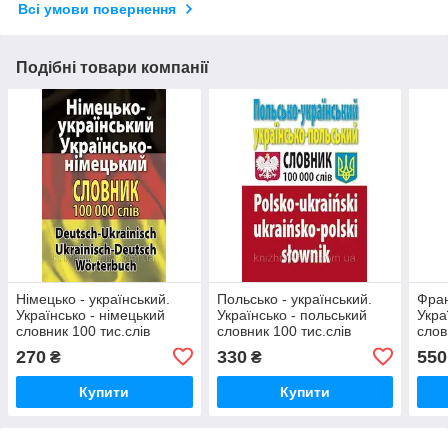
Всі умови повернення
Подібні товари компанії
Німецько - український.
Польсько - український.
Фран
Українсько - німецький
Українсько - польський
Укра
словник 100 тис.слів
словник 100 тис.слів
слов
270
330
550
₴
₴
Купити
Купити