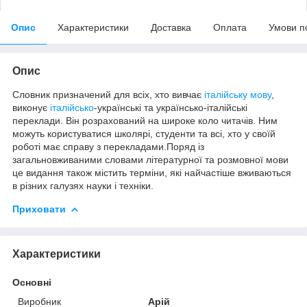
Опис
Характеристики
Доставка
Оплата
Умови п
Опис
Словник призначений для всіх, хто вивчає
італійську мову
,
виконує
італійсько
-українські та українсько-італійські
переклади. Він розрахований на широке коло читачів. Ним
можуть користуватися школярі, студенти та всі, хто у своїй
роботі має справу з перекладами.Поряд із
загальновживаними словами літературної та розмовної мови
це видання також містить терміни, які найчастіше вживаються
в різних галузях науки і техніки.
Приховати
Характеристики
Основні
Виробник
Арій