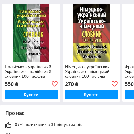
Італійсько - український.
Німецько - український.
Фран
Українсько - італійський
Українсько - німецький
Укра
словник 100 тис.слів
словник 100 тис.слів
слов
550
270
550
₴
₴
Купити
Купити
Про нас
97% позитивних з 31 відгука за рік