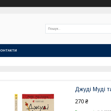
КОНТАКТИ
Джуді Муді т
270 ₴