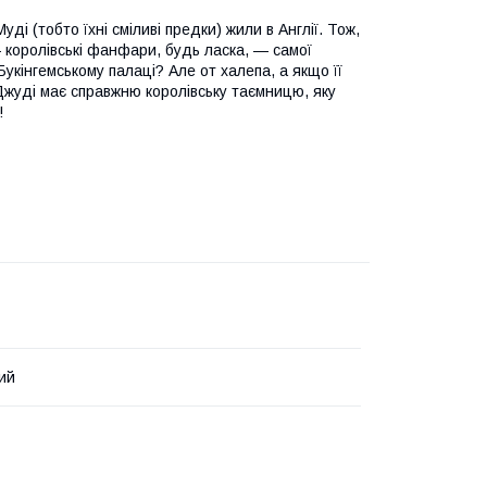
ді (тобто їхні сміливі предки) жили в Англії. Тож,
 королівські фанфари, будь ласка, — самої
Букінгемському палаці? Але от халепа, а якщо її
 Джуді має справжню королівську таємницю, яку
!
ий