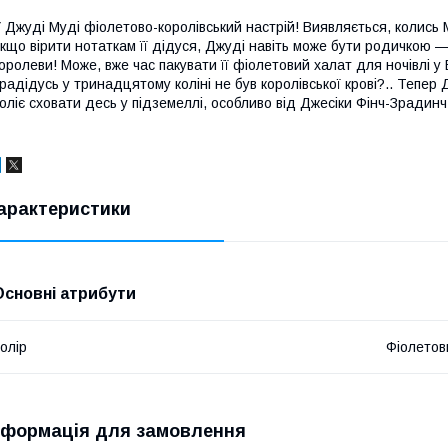
 Джуді Муді фіолетово-королівський настрій! Виявляється, колись Му
кщо вірити нотаткам її дідуся, Джуді навіть може бути родичкою —
оролеви! Може, вже час пакувати її фіолетовий халат для ночівлі у 
радідусь у тринадцятому коліні не був королівської крові?.. Тепер
оліє сховати десь у підземеллі, особливо від Джесіки Фінч-Зрадинч
арактеристики
Основні атрибути
олір
Фіолетов
нформація для замовлення