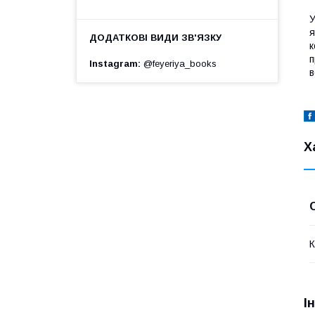
У
я
к
п
Instagram
@feyeriya_books
в
Х
К
І