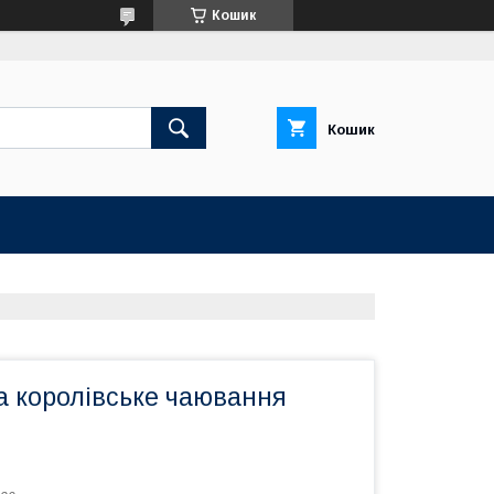
Кошик
Кошик
а королівське чаювання