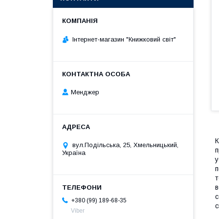
Інтернет-магазин "Книжковий світ"
Менджер
К
вул.Подільська, 25, Хмельницький,
п
Україна
у
п
т
в
с
+380 (99) 189-68-35
с
Viber