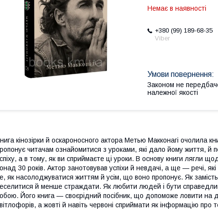
Немає в наявності
+380 (99) 189-68-35
Viber
Законом не передбач
належної якості
нига кінозірки й оскароносного актора Метью Макконагі очолила книж
ропонує читачам ознайомитися з уроками, які дало йому життя, й 
спіху, а в тому, як ви сприймаєте ці уроки. В основу книги лягли щод
онад 30 років. Актор занотовував успіхи й невдачі, а ще — речі, як
е, як насолоджуватися життям й усім, що воно пропонує. Як заміст
еселитися й менше страждати. Як любити людей і бути справедлив
обою. Його книга — своєрідний посібник, що допоможе ловити на д
вітлофорів, а жовті й навіть червоні сприймати як інформацію про 