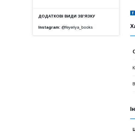
Х
Instagram
@feyeriya_books
К
В
І
Ц