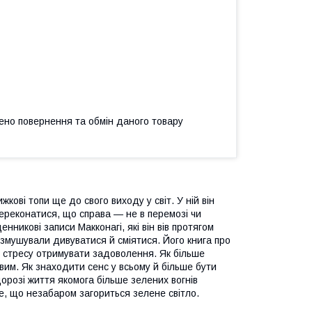
ено повернення та обмін даного товару
кові топи ще до свого виходу у світ. У ній він
переконатися, що справа — не в перемозі чи
енникові записи Макконагі, які він вів протягом
і змушували дивуватися й сміятися. Його книга про
ь стресу отримувати задоволення. Як більше
им. Як знаходити сенс у всьому й більше бути
орозі життя якомога більше зелених вогнів
те, що незабаром загориться зелене світло.