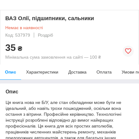
ВАЗ Олії, підшипники, сальники
Немає в наявності
Код: 537979
Роздріб
35
₴
Мінімальна сума замовлення на сайті — 100 ₴
Опис
Характеристики
Доставка
Оплата
Умови п
Опис
Ця книга нова не Б/У, але стан обкладинки може бути не
ідеальний, або навіть трохи пошкоджений, оскільки вона
остання з вітрини. Професійне керівництво. Технологічні
інструкції розроблені відповідно до вимог найкращих
професіоналів. Ця книга для всіх простих автолюбів,
працівників численних майстерень ремонту, механіків
придорожних автоцентрів, а також для багатьох інших