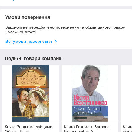
Умови повернення
Законом не передбачено повернення та обмін даного товару
належної якості
Всі умови повернення
Подібні товари компанії
Книга За двома зайцями.
Книга Гетьман. Заграва.
Книг
Облога Буші
Втрачений рай
ман