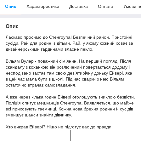
Опис
Характеристики
Доставка
Оплата
Умови п
Опис
Ласкаво просимо до Стенгоупа! Безпечний район. Пристойні
сусіди. Рай для родин із дітьми. Рай, у якому кожний ховає за
дизайнерськими гардинами власне пекло.
Вільям Вулер - поважний сім’янин. На перший погляд. Після
скандалу з коханкою він розлючений повертається додому і
несподівано застає там свою дев’ятирічну доньку Ейвері, яка
в цей час мала бути в школі. Під час сварки з нею Вільям
остаточно втрачає самовладання.
А вже через кілька годин Ейвері оголошують зниклою безвісти.
Поліція опитує мешканців Стенгоупа. Виявляється, що майже
всі приховують таємниці. Кожна нова брехня родини й сусідів
зменшує шанси знайти дівчинку.
Хто викрав Ейвері? Ніщо не підготує вас до правди.