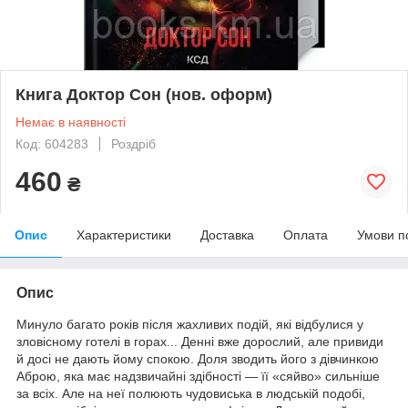
Книга Доктор Сон (нов. оформ)
Немає в наявності
Код: 604283
Роздріб
460
₴
Опис
Характеристики
Доставка
Оплата
Умови п
Опис
Минуло багато років після жахливих подій, які відбулися у
зловісному готелі в горах... Денні вже дорослий, але привиди
й досі не дають йому спокою. Доля зводить його з дівчинкою
Аброю, яка має надзвичайні здібності — її «сяйво» сильніше
за всіх. Але на неї полюють чудовиська в людській подобі,