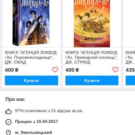
КНИГА "АГЕНЦІЯ ЛОКВУД
КНИГА "АГЕНЦІЯ ЛОКВУД
КНИ
і Ко. Порожняспадниця",
і Ко. Примарний хлопець",
і Ко
ДЖ. СМАД
ДЖ. СТРАУД
ДЖ.
400
400
435
₴
₴
Купити
Купити
Про нас
97% позитивних з 31 відгука за рік
Працює з 15.04.2017
м. Хмельницький