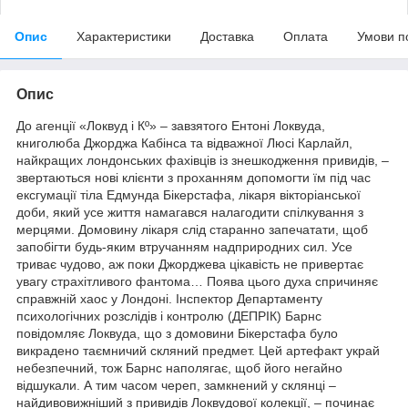
Опис
Характеристики
Доставка
Оплата
Умови п
Опис
До агенції «Локвуд і Кº» – завзятого Ентоні Локвуда,
книголюба Джорджа Кабінса та відважної Люсі Карлайл,
найкращих лондонських фахівців із знешкодження привидів, –
звертаються нові клієнти з проханням допомогти їм під час
ексгумації тіла Едмунда Бікерстафа, лікаря вікторіанської
доби, який усе життя намагався налагодити спілкування з
мерцями. Домовину лікаря слід старанно запечатати, щоб
запобігти будь-яким втручанням надприродних сил. Усе
триває чудово, аж поки Джорджева цікавість не привертає
увагу страхітливого фантома… Поява цього духа спричиняє
справжній хаос у Лондоні. Інспектор Департаменту
психологічних розслідів і контролю (ДЕПРІК) Барнс
повідомляє Локвуда, що з домовини Бікерстафа було
викрадено таємничий скляний предмет. Цей артефакт украй
небезпечний, тож Барнс наполягає, щоб його негайно
відшукали. А тим часом череп, замкнений у склянці –
найдивовижніший з привидів Локвудової колекції, – починає