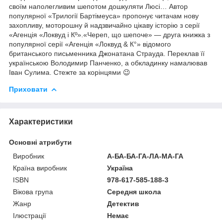
своїм наполегливим шепотом дошкуляти Люсі… Автор
популярної «Трилогії Бартімеуса» пропонує читачам нову
захопливу, моторошну й надзвичайно цікаву історію з серії
«Агенція «Локвуд і Кº».«Череп, що шепоче» — друга книжка з
популярної серії «Агенція «Локвуд & К°» відомого
британського письменника Джонатана Страуда. Переклав її
українською Володимир Панченко, а обкладинку намалював
Іван Сулима. Стежте за корінцями 😉
Приховати
Характеристики
Основні атрибути
Виробник
А-БА-БА-ГА-ЛА-МА-ГА
Країна виробник
Україна
ISBN
978-617-585-188-3
Вікова група
Середня школа
Жанр
Детектив
Ілюстрації
Немає