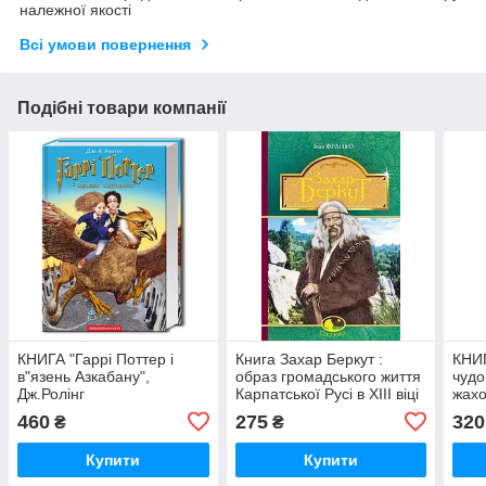
належної якості
Всі умови повернення
Подібні товари компанії
КНИГА "Гаррі Поттер і
Книга Захар Беркут :
КНИ
в"язень Азкабану",
образ громадського життя
чудо
Дж.Ролінг
Карпатської Русі в XIII віці
жахо
: історична повість
О.Д
460
275
320
₴
₴
Купити
Купити