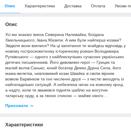
Опис
Характеристики
Доставка
Оплата
Умови п
Опис
Усі ми знаємо імена Северина Наливайка, Богдана
Хмельницького, Івана Мазепи. А ким були найперші козаки?
Звідкіля вони взялися? На ці запитання ти знайдеш відповідь у
новому гостросюжетному історичному романі Володимира
Рутківського — одного з найблискучіших сучасних українських
дитячих письменників. Його дивовижні герої — Грицик та
малий волхв Санько, юний богатир Демко Дурна Сила, його
мама-велетка, невловимий козак Швайка зі своїм вірним
вовком Барвінком та їхні численні друзі — з честю виходять із
найскладніших ситуацій. А небезпека чигає на кожному кроці,
а надто, коли ти зважився підняти шаблю на могутню
татарську орду, а за твоєю спиною — майже нікого…
Приховати
Характеристики