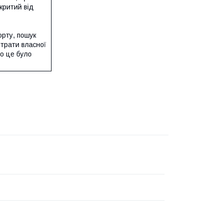
критий від
орту, пошук
трати власної
ро це було