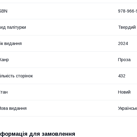
SBN
978-966-
ид палітурки
Твердий
ік видання
2024
Жанр
Проза
ількість сторінок
432
Стан
Новий
ова видання
Українсь
нформація для замовлення