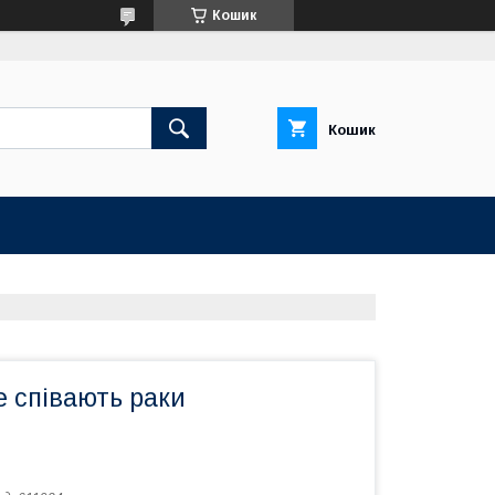
Кошик
Кошик
е співають раки