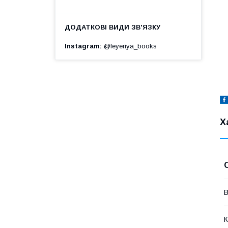
Instagram
@feyeriya_books
Х
В
К