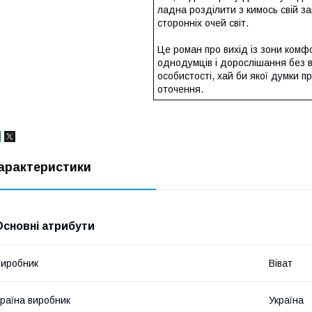
ладна розділити з кимось свій за
сторонніх очей світ.
Це роман про вихід із зони комф
однодумців і дорослішання без в
особистості, хай би якої думки п
оточення.
арактеристики
Основні атрибути
иробник
Віват
раїна виробник
Україна