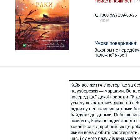
Немає в наявності
К
+380 (99) 189-68-35
Viber
Законом не передбач
належної якості
Кайя все життя спостерігає за бе
на узбережжі — маршами. Вона 
посеред цієї дикої природи, їй 
усьому покладатися лише на себ
рідних у неї залишився тільки ба
байдуже до доньки. Побоюючись,
покинуть, Кайя не підпускає до се
ховається від проблем, як це роб
якими вона любить спостерігати. 
час, і одного разу дівчина усвід