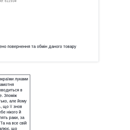
од:
611934
ено повернення та обмін даного товару
зкраїми луками
самотня
доводиться в
е. Зпоміж
тько, але йому
 що її знов
бе нікого й
лять раки, за
Та на все свій
омлює, що