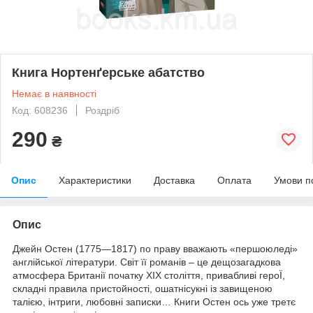
Книга Нортенґерське абатство
Немає в наявності
Код: 608236
Роздріб
290
₴
Опис
Характеристики
Доставка
Оплата
Умови п
Опис
Джейн Остен (1775—1817) по праву вважають «першоюледі»
англійської літератури. Світ її романів – це дещозагадкова
атмосфера Британії початку ХІХ століття, привабливі героЇ,
складні правила пристойності, ошатнісукні із завищеною
талією, інтриги, любовні записки… Книги Остен ось уже третє