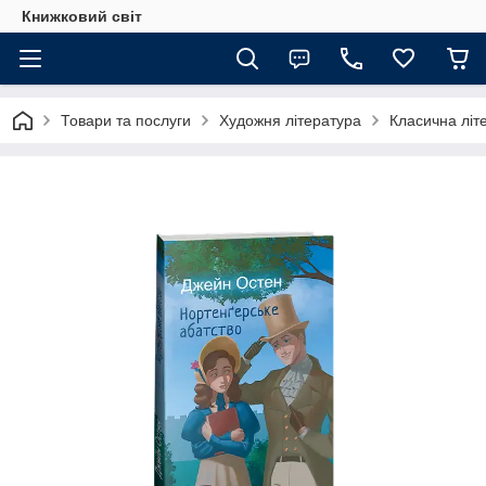
Книжковий світ
Товари та послуги
Художня література
Класична літ