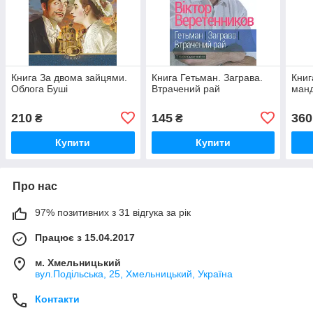
Книга За двома зайцями.
Книга Гетьман. Заграва.
Книг
Облога Буші
Втрачений рай
ман
210
145
360
₴
₴
Купити
Купити
Про нас
97% позитивних з 31 відгука за рік
Працює з 15.04.2017
м. Хмельницький
вул.Подільська, 25, Хмельницький, Україна
Контакти