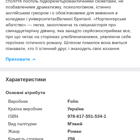
століття поспіль підкорюютьромантичними сюжетами, не
позбавленими драматизму, психологізмом, істинно
англійським гумором і є обов’язковими для вивчення в
коледжах і університетахВеликої Британії. «Нортенгерське
абатство» — легка, захоплююча та смішнаісторія про
сімнадцятирічну дівчину, яка занадто серйозносприймає все,
про що читає на сторінках улюбленихкнижок, уявляючи себе
героїнею готичного роману. Шляхом помилок вона вчиться
пізнавати, хто її істинний друг, і знаходить своє кохання.
Приховати
Характеристики
Основні атрибути
Виробник
Folio
Країна виробник
Україна
ISBN
978-617-551-534-1
Вид палітурки
М'який
Жанр
Роман
Кількість сторінок
256