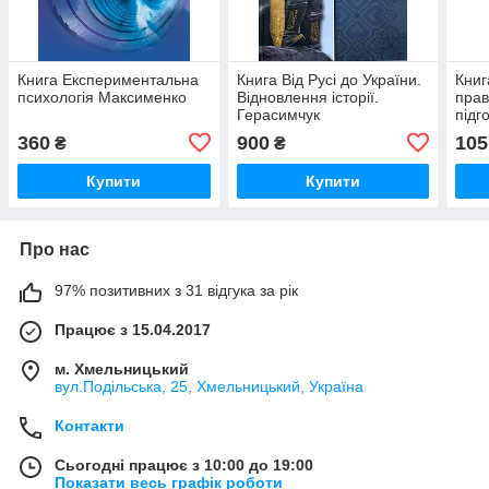
Книга Експериментальна
Книга Від Русі до України.
Книг
психологія Максименко
Відновлення історії.
прав
Герасимчук
підг
360
900
105
₴
₴
Купити
Купити
Про нас
97% позитивних з 31 відгука за рік
Працює з 15.04.2017
м. Хмельницький
вул.Подільська, 25, Хмельницький, Україна
Контакти
Сьогодні працює з 10:00 до 19:00
Показати весь графік роботи