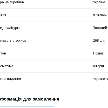
раїна виробник
Україна
SBN
978-966-
ид палітурки
Твердий
ількість сторінок
268 шт.
Стан
Новий
ематика
Історія
ова видання
Українсь
нформація для замовлення