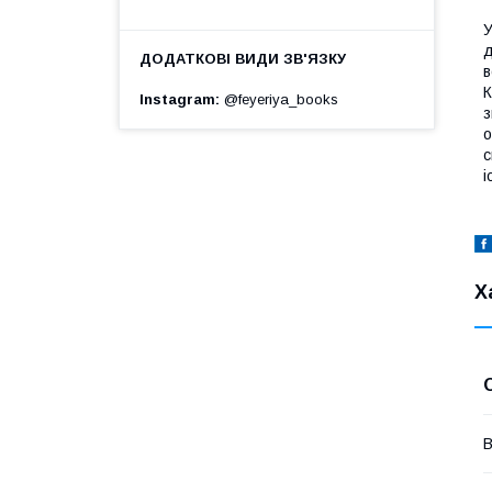
У
д
в
К
Instagram
@feyeriya_books
з
о
с
і
Х
В