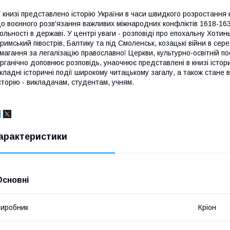
 книзі представлено історію України в часи швидкого розростання 
о воєнного розв'язання важливих міжнародних конфліктів 1618-1638 
ольності в державі. У центрі уваги - розповіді про епохальну Хотин
римський півострів, Балтику та під Смоленськ, козацькі війни в сере
магання за легалізацію православної Церкви, культурно-освітній пос
рганічно доповнює розповідь, унаочнює представлені в книзі істор
кладні історичні події широкому читацькому загалу, а також стане в
сторію - викладачам, студентам, учням.
арактеристики
Основні
иробник
Кріон