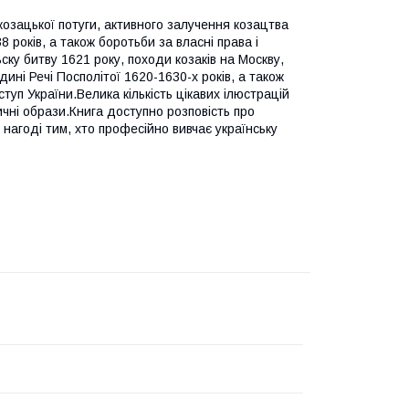
козацької потуги, активного залучення козацтва
років, а також боротьби за власні права і
ьску битву 1621 року, походи козаків на Москву,
дині Речі Посполітої 1620-1630-х років, а також
туп України.Велика кількість цікавих ілюстрацій
ичні образи.Книга доступно розповість про
 нагоді тим, хто професійно вивчає українську