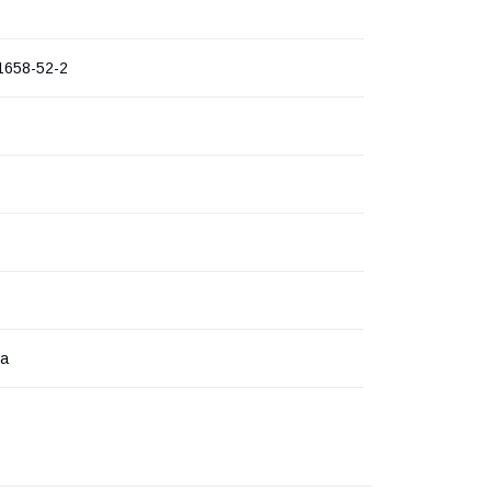
1658-52-2
ка