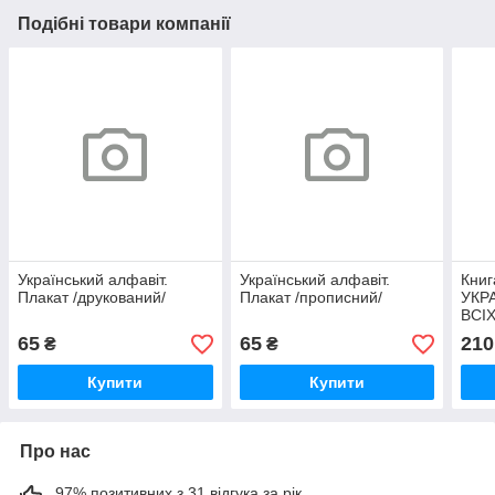
Подібні товари компанії
Український алфавіт.
Український алфавіт.
Книг
Плакат /друкований/
Плакат /прописний/
УКР
ВСІ
65
65
210
₴
₴
Купити
Купити
Про нас
97% позитивних з 31 відгука за рік