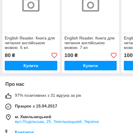
English Reader. Книга для
English Reader. Книга для
Engl
читання англійською
читання англійською
чита
мовою. 5 кл.
мовою. 7 кл.
мово
80
100
100
₴
₴
Купити
Купити
Про нас
97% позитивних з 31 відгука за рік
Працює з 15.04.2017
м. Хмельницький
вул.Подільська, 25, Хмельницький, Україна
Контакти