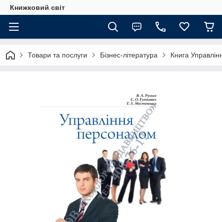
Книжковий світ
Товари та послуги
Бізнес-література
Книга Управлін