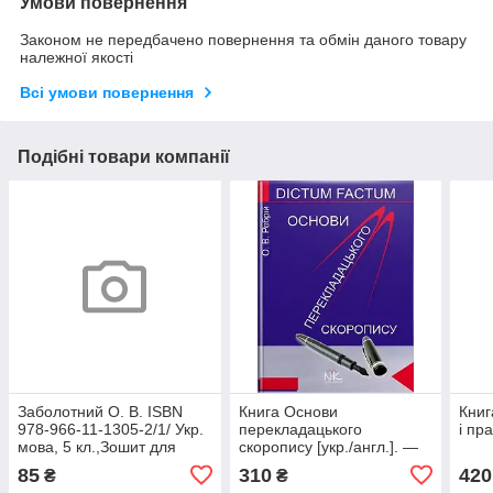
Умови повернення
Законом не передбачено повернення та обмін даного товару
належної якості
Всі умови повернення
Подібні товари компанії
Заболотний О. В. ISBN
Книга Основи
Книг
978-966-11-1305-2/1/ Укр.
перекладацького
і пр
мова, 5 кл.,Зошит для
скоропису [укр./англ.]. —
підсумкового оцінювання
5-те вид. // Ребрій О. В.
85
310
420
₴
₴
навч. досягнень