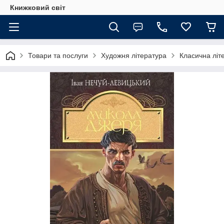
Книжковий світ
Товари та послуги
Художня література
Класична літ