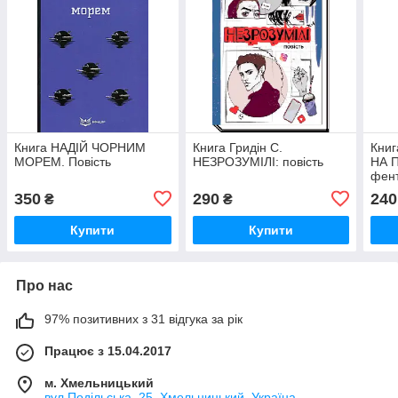
Книга НАДІЙ ЧОРНИМ
Книга Гридін С.
Книг
МОРЕМ. Повість
НЕЗРОЗУМІЛІ: повість
НА П
фент
350
290
240
₴
₴
Купити
Купити
Про нас
97% позитивних з 31 відгука за рік
Працює з 15.04.2017
м. Хмельницький
вул.Подільська, 25, Хмельницький, Україна