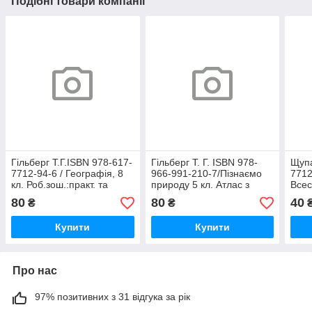
Подібні товари компанії
Гільберг Т.Г.ISBN 978-617-
Гільберг Т. Г. ISBN 978-
Щупа
7712-94-6 / Географія, 8
966-991-210-7/Пізнаємо
7712
кл. Роб.зош.:практ. та
природу 5 кл. Атлас з
Всес
контр. роб.
контурними картами
9кл.
80
80
40
₴
₴
(2022) НУШ
Купити
Купити
Про нас
97% позитивних з 31 відгука за рік