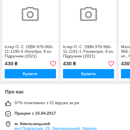
Істер О. С. ISBN 978-966-
Істер О. С. ISBN 978-966-
Матя
11-1190-4 /Алгебра, 8 кл.
11-1191-1 /Геометрія, 8 кл.
966-
Підручник (2021)
Підручник (2021)
кл.,
430
430
430
₴
₴
Купити
Купити
Про нас
97% позитивних з 31 відгука за рік
Працює з 15.04.2017
м. Хмельницький
вул.Подільська, 25, Хмельницький, Україна