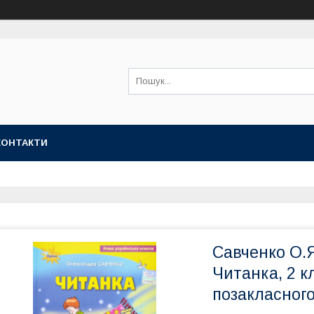
КОНТАКТИ
Савченко О.Я
Читанка, 2 к
позакласног