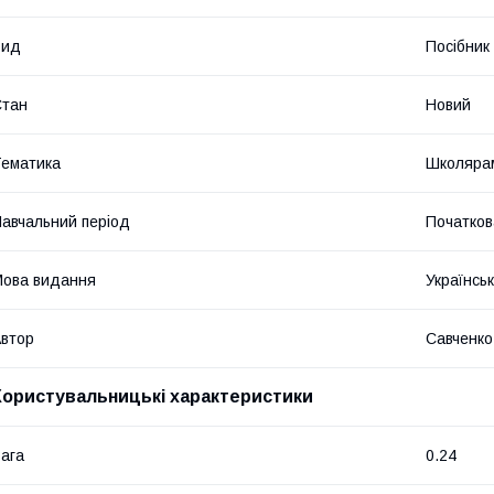
Вид
Посібник
Стан
Новий
ематика
Школярам
авчальний період
Початков
ова видання
Українсь
втор
Савченко
Користувальницькі характеристики
ага
0.24