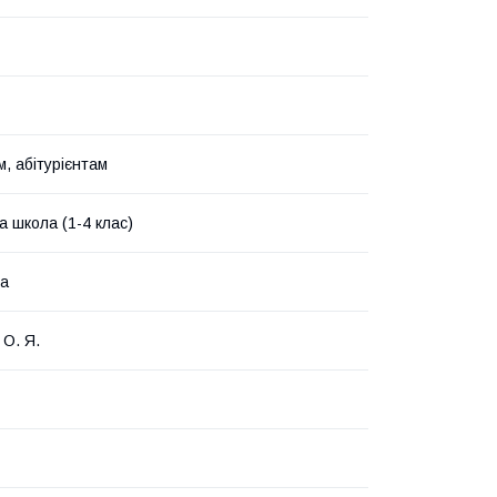
, абітурієнтам
а школа (1-4 клас)
ка
 О. Я.