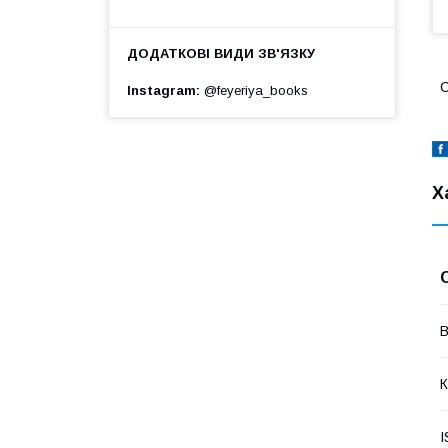
С
Instagram
@feyeriya_books
Х
В
К
I