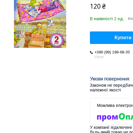
120 ₴
В наявності 2 од.
Ко
Купити
+380 (99) 189-68-35
Viber
Законом не передбач
належної якості
У компанії підключені
будь-який товар не п