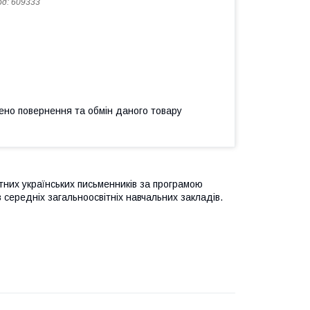
од:
609333
ено повернення та обмін даного товару
атних українських письменників за програмою
в середніх загальноосвітніх навчальних закладів.