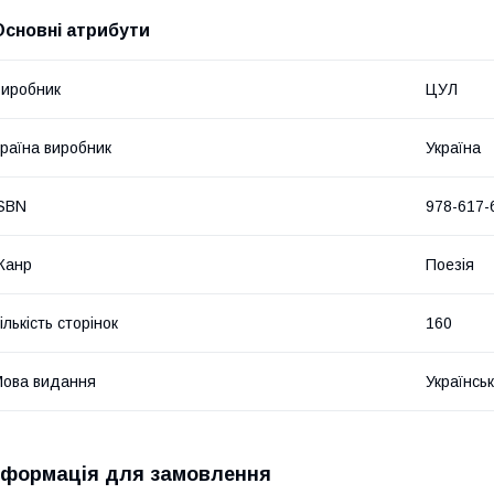
Основні атрибути
иробник
ЦУЛ
раїна виробник
Україна
SBN
978-617-
Жанр
Поезія
ількість сторінок
160
ова видання
Українсь
нформація для замовлення