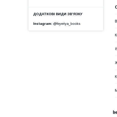
В
Instagram
@feyeriya_books
К
I
К
М
І