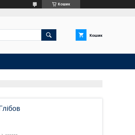
Кошик
Кошик
Глібов