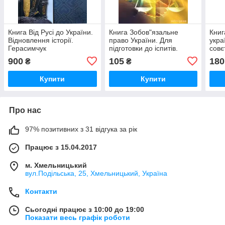
Книга Від Русі до України.
Книга Зобов"язальне
Книг
Відновлення історії.
право України. Для
укра
Герасимчук
підготовки до іспитів.
совє
900
105
180
₴
₴
Купити
Купити
Про нас
97% позитивних з 31 відгука за рік
Працює з 15.04.2017
м. Хмельницький
вул.Подільська, 25, Хмельницький, Україна
Контакти
Сьогодні працює з 10:00 до 19:00
Показати весь графік роботи