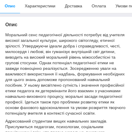
Опис
Характеристики
Доставка
Оплата
Умови п
Опис
Моральний сенс педагогічної діяльності потребує від учителя
високої загальної культури, широкого світогляду, етичної
зрілості. Утверджуючи ідеали добра і справедливості, честі,
милосердя і любові, він гуманізує внутрішній світ дитини,
виводить на високий моральний рівень міжособистісні та
групові стосунки. Однак потенціал педагогічної етики не
завжди повноцінно реалізується. Зосередженню уваги на
важливості використання її надбань, формування необхідних
для цього знань допоможе пропонований навчальний
посібник. У ньому висвітлено сутність і значення професійної
етики педагога як детермінанти його взаємин з учасниками
навчально-виховного процесу, моральні засади педагогічної
професії. Ідеться також про проблеми розвитку етики як
основи фахового вдосконалення та умови розкриття творчого
потенціалу вчителя в контексті сучасної освіти.
Адресований студентам вищих навчальних закладів.
Прислужиться педагогам, психологам, соціальним