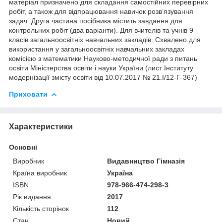
матеріал призначено для складання самостійних перевірних
робіт, а також для відпрацювання навичок розв’язування
задач. Друга частина посібника містить завдання для
контрольних робіт (два варіанти). Для вчителів та учнів 9
класів загальноосвітніх навчальних закладів. Схвалено для
використання у загальноосвітніх навчальних закладах
комісією з математики Науково-методичної ради з питань
освіти Міністерства освіти і науки України (лист Інституту
модернізації змісту освіти від 10.07.2017 № 21.І/12-Г-367)
Приховати
Характеристики
Основні
Виробник
Видавництво Гімназія
Країна виробник
Україна
ISBN
978-966-474-298-3
Рік видання
2017
Кількість сторінок
112
Стан
Новий