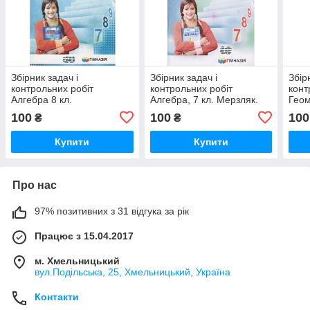
Збірник задач і
Збірник задач і
Збір
контрольних робіт
контрольних робіт
конт
Алгебра 8 кл.
Алгебра, 7 кл. Мерзляк.
Геом
100
100
100
₴
₴
Купити
Купити
Про нас
97% позитивних з 31 відгука за рік
Працює з 15.04.2017
м. Хмельницький
вул.Подільська, 25, Хмельницький, Україна
Контакти