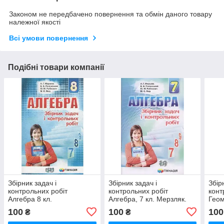
Законом не передбачено повернення та обмін даного товару
належної якості
Всі умови повернення
Подібні товари компанії
Збірник задач і
Збірник задач і
Збір
контрольних робіт
контрольних робіт
конт
Алгебра 8 кл.
Алгебра, 7 кл. Мерзляк.
Геом
100
100
100
₴
₴