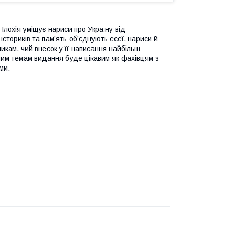
Плохія уміщує нариси про Україну від
істориків та пам’ять об’єднують есеї, нариси й
никам, чий внесок у її написання найбільш
еним темам видання буде цікавим як фахівцям з
ми.