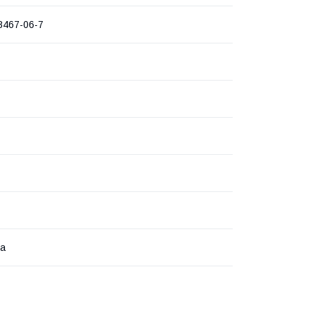
8467-06-7
ка