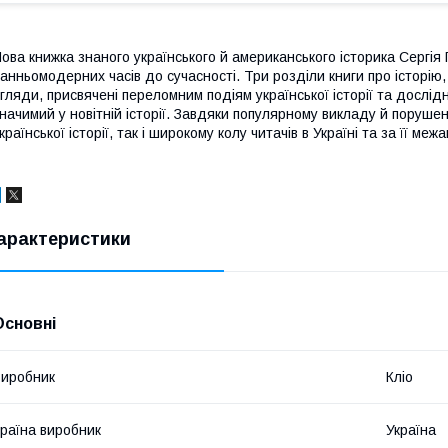
ова книжка знаного українського й американського історика Сергія 
анньомодерних часів до сучасності. Три розділи книги про історію, 
гляди, присвячені переломним подіям української історії та дослід
начимий у новітній історії. Завдяки популярному викладу й поруш
країнської історії, так і широкому колу читачів в Україні та за її межа
арактеристики
Основні
иробник
Кліо
раїна виробник
Україна