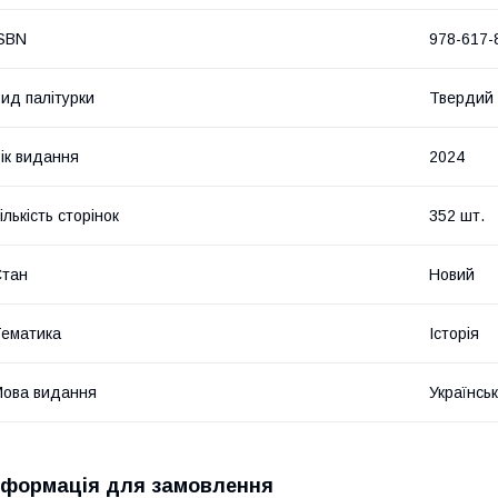
SBN
978-617-
ид палітурки
Твердий
ік видання
2024
ількість сторінок
352 шт.
Стан
Новий
ематика
Історія
ова видання
Українсь
нформація для замовлення