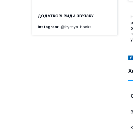
Н
р
Instagram
@feyeriya_books
о
з
у
Х
В
К