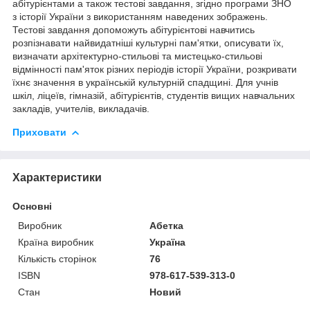
абітурієнтами а також тестові завдання, згідно програми ЗНО
з історії України з використанням наведених зображень.
Тестові завдання допоможуть абітурієнтові навчитись
розпізнавати найвидатніші культурні пам'ятки, описувати їх,
визначати архітектурно-стильові та мистецько-стильові
відмінності пам'яток різних періодів історії України, розкривати
їхнє значення в українській культурній спадщині. Для учнів
шкіл, ліцеїв, гімназій, абітурієнтів, студентів вищих навчальних
закладів, учителів, викладачів.
Приховати
Характеристики
Основні
Виробник
Абетка
Країна виробник
Україна
Кількість сторінок
76
ISBN
978-617-539-313-0
Стан
Новий