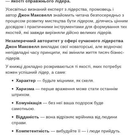
—
якості справжнього лідера.
Усесвітньо визнаний експерт з лідерства, промовець і
автор
Джон Максвелл
знайомить читача безпосередньо з
процесом розвитку мистецтва бути лідером, ділячись цінним
досвідом і практичними інструментами для формування тих
якостей, які завжди вирізняли дійсно великих лідерів.
Незаперечний авторитет у сфері сучасного лідерства
Джон Максвелл
викладає свої новаторські, але водночас
непідвладні часу принципи, які змінили життя тисяч бізнес-
лідерів.
У книжці докладно розкриваються ті якості, яких потребує
кожен успішний лідер, а саме:
Характер
— будьте міцними, як скеля.
Харизма
— перше враження може стати останнім
штрихом.
Комунікація
— без неї ваша подорож буде
самотньою.
Відданість
— вона відрізняє мрійника від людини
справи.
Компетентність
— вибудуйте її — і люди прийдуть.