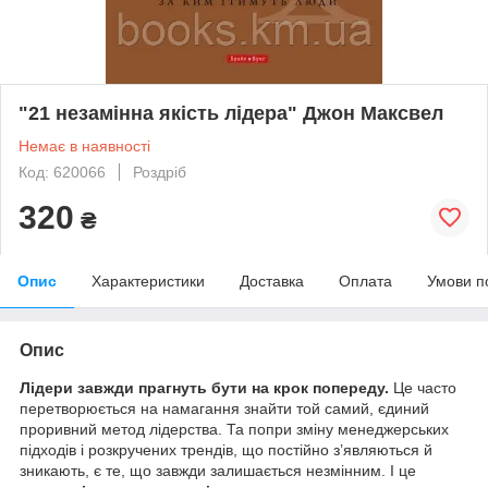
"21 незамінна якість лідера" Джон Максвел
Немає в наявності
Код: 620066
Роздріб
320
₴
Опис
Характеристики
Доставка
Оплата
Умови п
Опис
Лідери завжди прагнуть бути на крок попереду.
Це часто
перетворюється на намагання знайти той самий, єдиний
проривний метод лідерства. Та попри зміну менеджерських
підходів і розкручених трендів, що постійно з’являються й
зникають, є те, що завжди залишається незмінним. І це